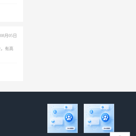
保险勿扰
08月05日
验，有高