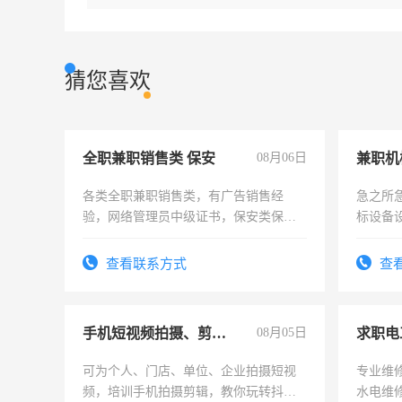
猜您喜欢
全职兼职销售类 保安
08月06日
各类全职兼职销售类，有广告销售经
急之所
验，网络管理员中级证书，保安类保安
标设备
队长，形象岗或幼儿园保安，维修水电
作和分
有高低压电工证和十几年工作经验
结识有
查看联系方式
查
手机短视频拍摄、剪辑、抖音快手
08月05日
求职电
可为个人、门店、单位、企业拍摄短视
专业维
频，培训手机拍摄剪辑，教你玩转抖音
水电维