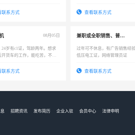
上，枣强县以外需要有住宿，
电话
看联系方式
查看联系方式
机
08月05日
兼职或全职销售、普工、维修
24岁有c1证，驾龄两年。想求
过年可不休息，有广告销售经
后开货车的工作，能吃苦，不怕
低压电工证，网络管理员证
看联系方式
查看联系方式
信息
招聘资讯
发布简历
企业入驻
会员中心
法律申明
们