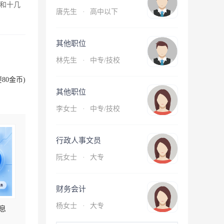
和十几
唐先生
·
高中以下
其他职位
林先生
·
中专/技校
80金币)
其他职位
李女士
·
中专/技校
行政人事文员
阮女士
·
大专
财务会计
杨女士
·
大专
息