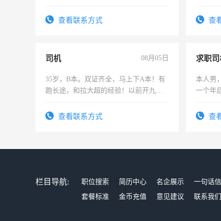
可为个人、门店、单位、企业拍摄短视
频，培训手机拍摄剪辑，教你玩转抖
查看联系方式
查
音！你也可以成为拍摄达人！你也可以
成为拍摄达人！
司机
08月05日
求职司
35岁，B本。双证齐全，马上下A本！有
本人男，
跑长途，和拉大超的经验！以前开九米
一个年
六，渣土车
加班。
查看联系方式
查
栏目导航:
职位搜索
简历中心
名企展示
一句话
套餐标准
金币充值
意见建议
联系我