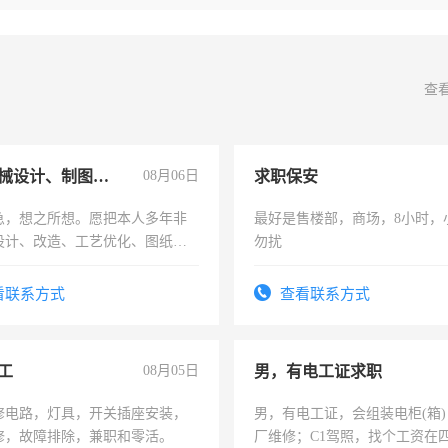
查
兼职机械设计、制图、设备改造
08月06日
求职保安
急，想之所想。愿把本人多年非
最好是售楼部，商场，8小时，
设计、改造、工艺优化、图纸制
勿扰
解的经验与您分享。 真诚合作，
识之士，共享未来。
看联系方式
查看联系方式
工
08月05日
男，有电工证求职
修电路，灯具，开关插座安装，
男，有电工证，会组装电柜(箱
修，故障排除，兼职和零活。
厂维修；C1驾照，找个工资在