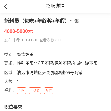
招聘详情
斩料员（包吃+年终奖+年假）
/全职
4000-5000元
发布时间:2026-08-10 查看次数:811
类别:
餐饮娱乐
要求:
性别不限/ 学历不限/经验不限/年龄年龄不限
区域:
清远市清城区天湖郦都8座05号商铺
人数:
1
福利:
包吃
年终奖
年假
职位要求